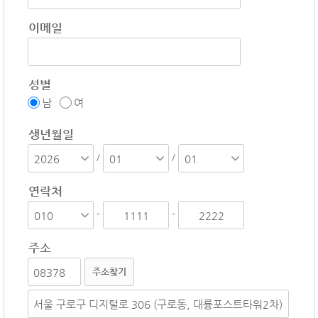
이메일
성별
남
여
생년월일
/
/
연락처
-
-
주소
주소찾기