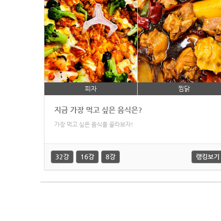
피자
찜닭
지금 가장 먹고 싶은 음식은?
가장 먹고 싶은 음식을 골라보자!
32강
16강
8강
랭킹보기