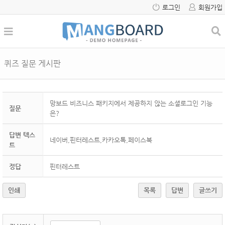
로그인
회원가입
퀴즈 질문 게시판
망보드 비즈니스 패키지에서 제공하지 않는 소셜로그인 기능
질문
은?
답변 텍스
네이버,핀터레스트,카카오톡,페이스북
트
정답
핀터레스트
인쇄
목록
답변
글쓰기