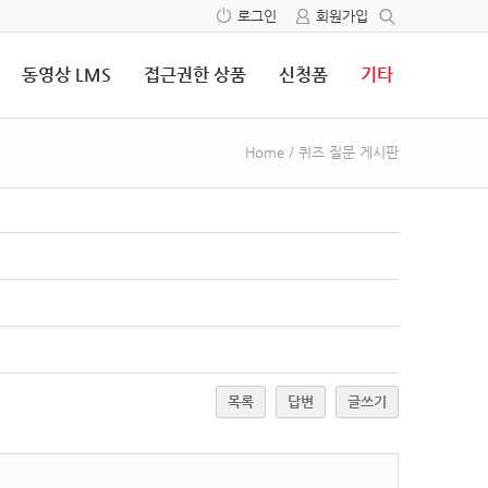
로그인
회원가입
동영상 LMS
접근권한 상품
신청폼
기타
Home
/
퀴즈 질문 게시판
목록
답변
글쓰기