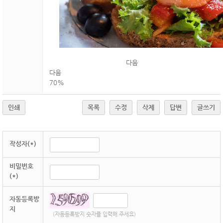
다음
다음
70%
인쇄
목록
수정
삭제
답변
글쓰기
작성자(*)
비밀번호
(*)
자동등록방
지
(자동등록방지 숫자를 입력해 주세요)