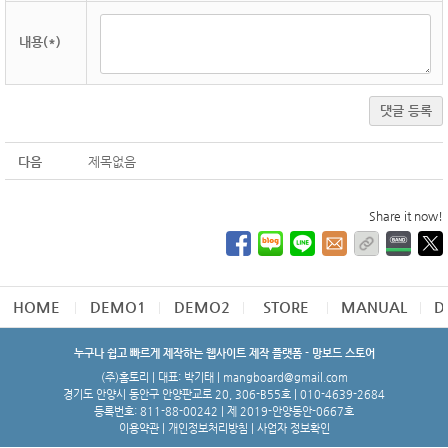
내용(*)
댓글 등록
다음
제목없음
Share it now!
HOME
DEMO1
DEMO2
STORE
MANUAL
D
누구나 쉽고 빠르게 제작하는 웹사이트 제작 플랫폼 - 망보드 스토어
(주)홈토리 | 대표: 박기태 | mangboard@gmail.com
경기도 안양시 동안구 안양판교로 20, 306-B55호 | 010-4639-2684
등록번호: 811-88-00242 | 제 2019-안양동안-0667호
이용약관
|
개인정보처리방침
|
사업자 정보확인