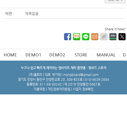
이전
제목없음
Share it now!
HOME
DEMO1
DEMO2
STORE
MANUAL
D
누구나 쉽고 빠르게 제작하는 웹사이트 제작 플랫폼 - 망보드 스토어
(주)홈토리 | 대표: 박기태 | mangboard@gmail.com
경기도 안양시 동안구 안양판교로 20, 306-B55호 | 010-4639-2684
등록번호: 811-88-00242 | 제 2019-안양동안-0667호
이용약관
|
개인정보처리방침
|
사업자 정보확인