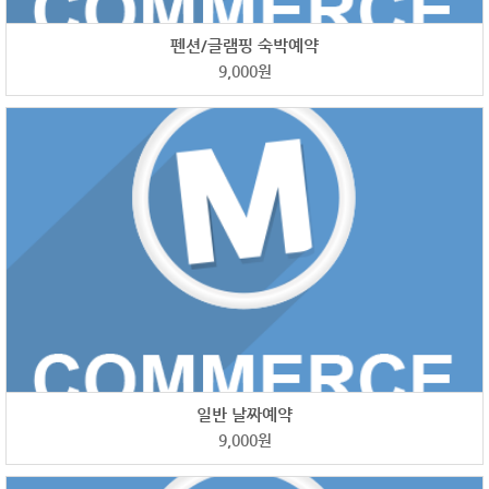
펜션/글램핑 숙박예약
9,000
원
일반 날짜예약
9,000
원