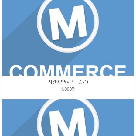
시간예약(시작~종료)
1,000
원