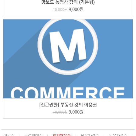
망보드 동영상 강의 (기본형)
9,000
원
10,000
원
[접근권한] 부동산 강의 이용권
9,000
원
10,000
원
랭킹순
누적판매순
후기많은순
낮은가격순
높은가격순