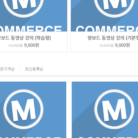
보드 동영상 강의 (학습형)
망보드 동영상 강의 (기본
9,000
원
9,000
원
10,000
원
10,000
원
은가격순
최신등록순