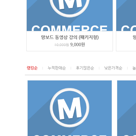
망보드 동영상 강의 (패키지형)
망
9,000
원
10,000
원
랭킹순
누적판매순
후기많은순
낮은가격순
높