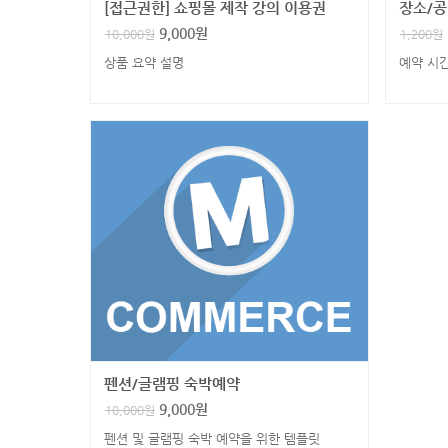
[접근권한] 쇼핑몰 제작 강의 이용권
장소/공
9,000
원
10,000
원
1,200
원
상품 요약 설명
예약 시
펜션/글램핑 숙박예약
9,000
원
10,000
원
펜션 및 글램핑 숙박 예약을 위한 템플릿