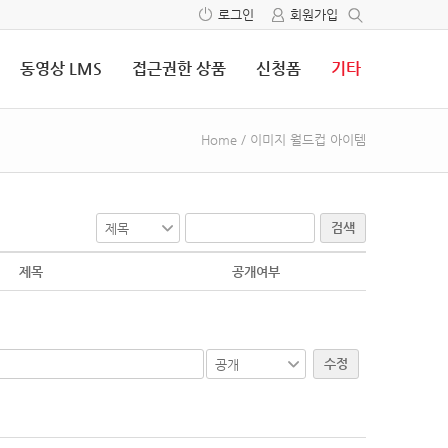
로그인
회원가입
동영상 LMS
접근권한 상품
신청폼
기타
Home
/
이미지 월드컵 아이템
검색
제목
공개여부
수정