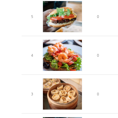
5
0
4
0
3
0