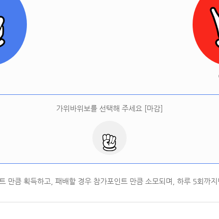
[
오늘 승률:
0%
오늘 결과:
0
]
다시하기
터
가위바위보를 선택해 주세요 [마감]
트 만큼 획득하고, 패배할 경우 참가포인트 만큼 소모되며, 하루
5
회까지