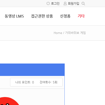
로그인
회원가입
동영상 LMS
접근권한 상품
신청폼
기타
Home
/
가위바위보 게임
나의 포인트:
0
잔여횟수:
5
회