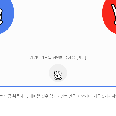
[
오늘 승률:
0%
오늘 결과:
0
]
다시하기
터
가위바위보를 선택해 주세요 [마감]
트 만큼 획득하고, 패배할 경우 참가포인트 만큼 소모되며, 하루
5
회까지