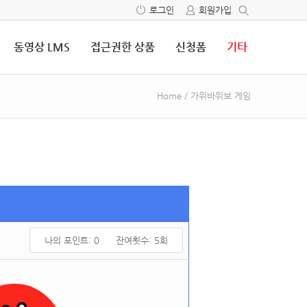
로그인
회원가입
동영상 LMS
접근권한 상품
신청폼
기타
Home
/
가위바위보 게임
나의 포인트:
0
잔여횟수:
5
회