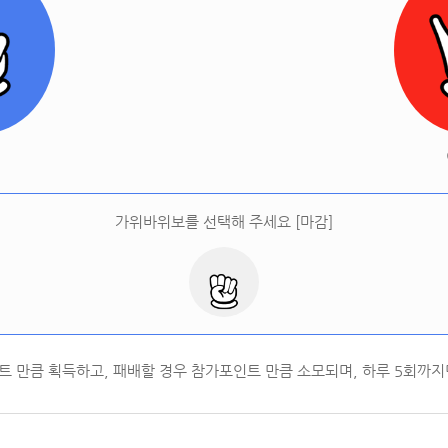
[
오늘 승률:
0%
오늘 결과:
0
]
다시하기
터
가위바위보를 선택해 주세요 [마감]
트 만큼 획득하고, 패배할 경우 참가포인트 만큼 소모되며, 하루
5
회까지