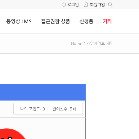
로그인
회원가입
동영상 LMS
접근권한 상품
신청폼
기타
Home
/
가위바위보 게임
나의 포인트:
0
잔여횟수:
5
회