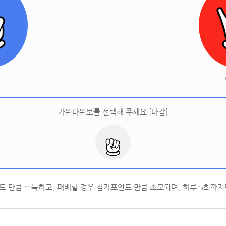
[
오늘 승률:
0%
오늘 결과:
0
]
다시하기
터
가위바위보를 선택해 주세요 [마감]
트 만큼 획득하고, 패배할 경우 참가포인트 만큼 소모되며, 하루
5
회까지