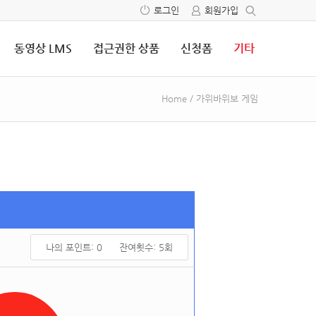
로그인
회원가입
동영상 LMS
접근권한 상품
신청폼
기타
Home
/
가위바위보 게임
나의 포인트:
0
잔여횟수:
5
회