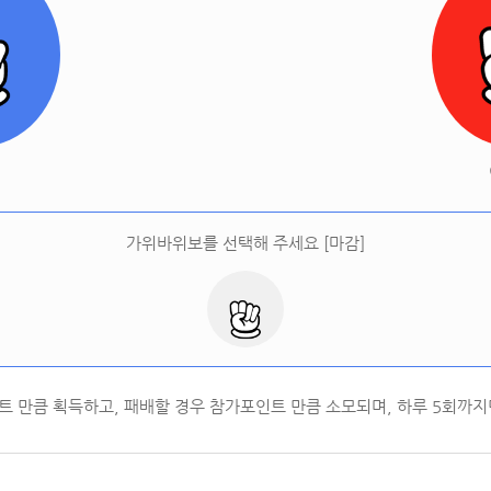
[
오늘 승률:
0%
오늘 결과:
0
]
다시하기
터
가위바위보를 선택해 주세요 [마감]
트 만큼 획득하고, 패배할 경우 참가포인트 만큼 소모되며, 하루
5
회까지