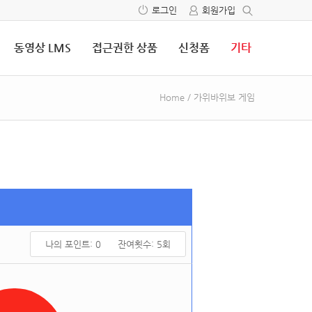
로그인
회원가입
동영상 LMS
접근권한 상품
신청폼
기타
Home
/
가위바위보 게임
나의 포인트:
0
잔여횟수:
5
회