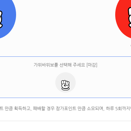
[
오늘 승률:
0%
오늘 결과:
0
]
다시하기
터
가위바위보를 선택해 주세요 [마감]
트 만큼 획득하고, 패배할 경우 참가포인트 만큼 소모되며, 하루
5
회까지