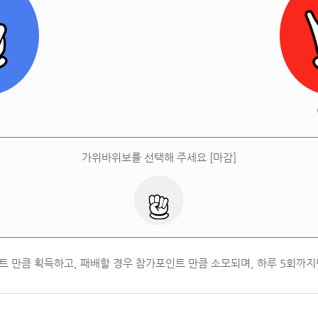
[
오늘 승률:
0%
오늘 결과:
0
]
다시하기
터
가위바위보를 선택해 주세요 [마감]
트 만큼 획득하고, 패배할 경우 참가포인트 만큼 소모되며, 하루
5
회까지