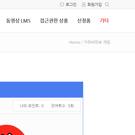
로그인
회원가입
동영상 LMS
접근권한 상품
신청폼
기타
Home
/
가위바위보 게임
나의 포인트:
0
잔여횟수:
5
회