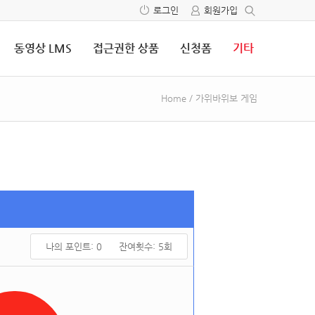
로그인
회원가입
동영상 LMS
접근권한 상품
신청폼
기타
Home
/
가위바위보 게임
나의 포인트:
0
잔여횟수:
5
회