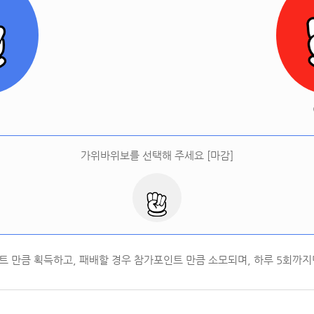
[
오늘 승률:
0%
오늘 결과:
0
]
다시하기
터
가위바위보를 선택해 주세요 [마감]
트 만큼 획득하고, 패배할 경우 참가포인트 만큼 소모되며, 하루
5
회까지