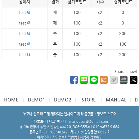
참여자
결과
참가포인트
배수
결과포인트
test
패
100
x2
0
test
패
100
x2
0
test
승
100
x2
200
test
무
100
x2
100
test
승
100
x2
200
Share it now!
HOME
DEMO1
DEMO2
STORE
MANUAL
D
누구나 쉽고 빠르게 제작하는 웹사이트 제작 플랫폼 - 망보드 스토어
(주)홈토리 | 대표: 박기태 | mangboard@gmail.com
경기도 안양시 동안구 안양판교로 20, 306-B55호 | 010-4639-2684
등록번호: 811-88-00242 | 제 2019-안양동안-0667호
이용약관
|
개인정보처리방침
|
사업자 정보확인