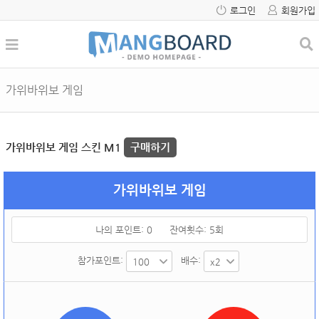
로그인
회원가입
가위바위보 게임
가위바위보 게임 스킨 M1
구매하기
가위바위보 게임
나의 포인트:
0
잔여횟수:
5
회
참가포인트:
배수: