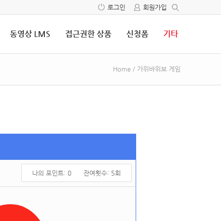
로그인
회원가입
동영상 LMS
접근권한 상품
신청폼
기타
Home
/
가위바위보 게임
나의 포인트:
0
잔여횟수:
5
회