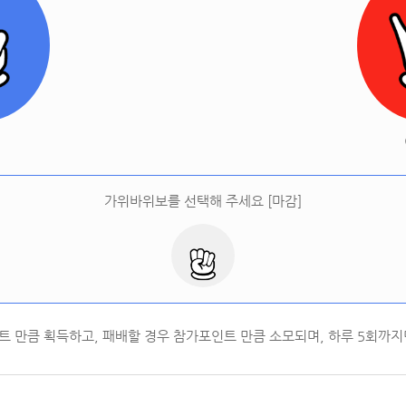
[
오늘 승률:
0%
오늘 결과:
0
]
다시하기
터
가위바위보를 선택해 주세요 [마감]
트 만큼 획득하고, 패배할 경우 참가포인트 만큼 소모되며, 하루
5
회까지