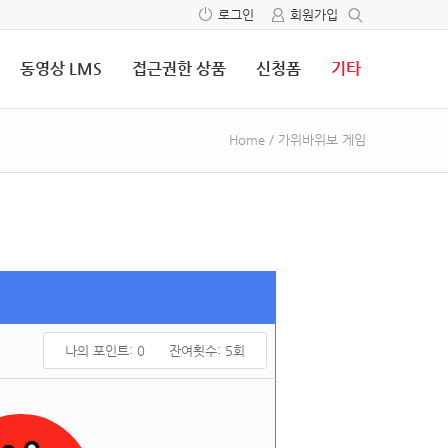
로그인
회원가입
동영상 LMS
접근권한 상품
신청폼
기타
Home
/
가위바위보 게임
나의 포인트:
0
잔여횟수:
5
회