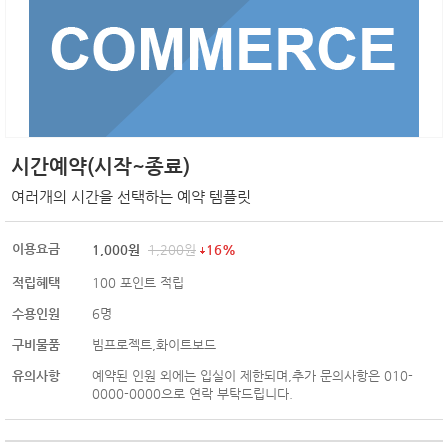
시간예약(시작~종료)
여러개의 시간을 선택하는 예약 템플릿
이용요금
1,000
원
1,200
원
16%
적립혜택
100
포인트 적립
수용인원
6명
구비물품
빔프로젝트,화이트보드
유의사항
예약된 인원 외에는 입실이 제한되며,추가 문의사항은 010-
0000-0000으로 연락 부탁드립니다.